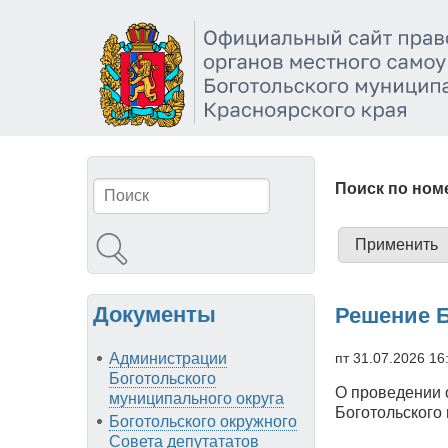
Перейти
к
основному
содержанию
Поиск по номе
Поиск
Документы
Решение Б
пт 31.07.2026 16
Администрации
Боготольского
О проведении 
муниципального округа
Боготольского
Боготольского окружного
Совета депутататов