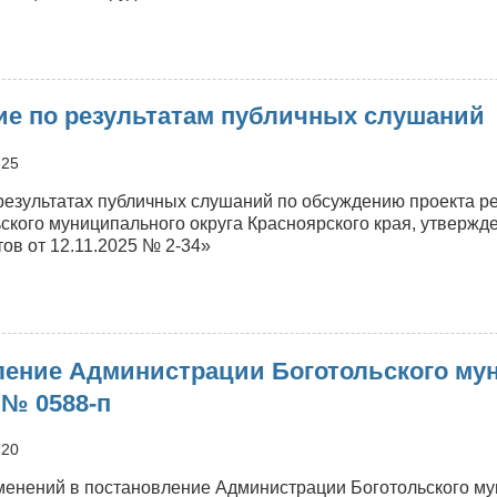
п
о
Постановление
Администрации
е по результатам публичных слушаний
оготольского
униципального
круга
:25
т
результатах публичных слушаний по обсуждению проекта р
0.07.2026
ьского муниципального округа Красноярского края, утверж
№
ов от 12.11.2025 № 2-34»
589-
п
о
Заключение
по
ение Администрации Боготольского мун
езультатам
убличных
 № 0588-п
слушаний
:20
менений в постановление Администрации Боготольского мун