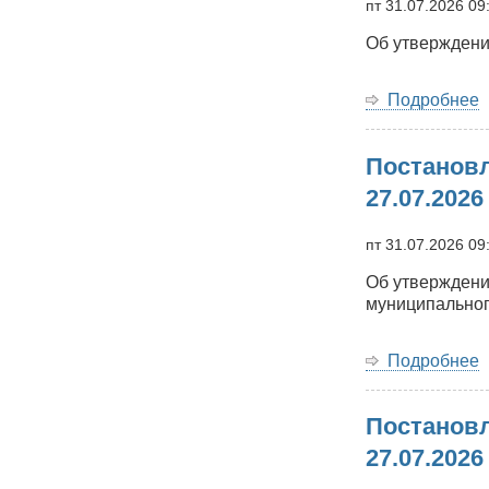
пт 31.07.2026 09
2
Об утверждени
0
Подробнее
Постановл
Б
м
27.07.2026
о
о
пт 31.07.2026 09
2
Об утверждени
0
муниципальног
Подробнее
Постановл
Б
м
27.07.2026
о