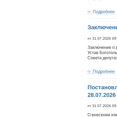
Подробнее
Заключени
Б
м
о
пт 31.07.2026 09
о
Заключение о 
3
Устав Боготол
Совета депутат
0
Подробнее
Постановл
р
п
28.07.2026
пт 31.07.2026 09
О внесении из