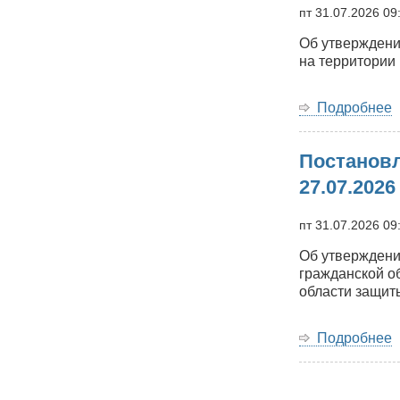
о
пт 31.07.2026 09
2
Об утверждени
0
на территории
Подробнее
Постановл
Б
м
27.07.2026
о
о
пт 31.07.2026 09
2
Об утверждени
0
гражданской о
области защит
Подробнее
Б