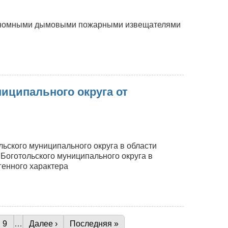
втономными дымовыми пожарными извещателями
иципального округа от
ьского муниципального округа в области
Боготольского муниципального округа в
генного характера
ge
Page
9
…
Следующая страница
Далее ›
Последняя страница
Последняя »