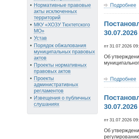
Подробнее
Нормативные правовые
акты исключенных
Б
территорий
Постановл
о
МКУ «ХОЗУ Тюхтетского
МО»
30.07.2026
д
Устав
о
Порядок обжалования
пт 31.07.2026 09
3
муниципальных правовых
Об утверждени
актов
1
муниципальног
Проекты нормативных
правовых актов
Проекты
Подробнее
административных
регламентов
Постановл
Б
Извещения о публичных
м
слушаниях
30.07.2026
о
о
пт 31.07.2026 09
3
Об утверждени
0
регулированию