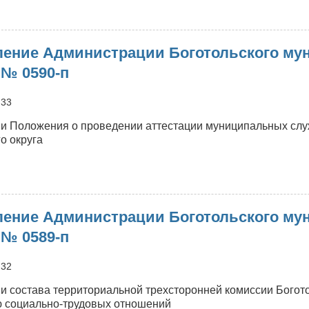
о
Решение
оготольского
ение Администрации Боготольского мун
кружного
Совета
 № 0590-п
епутатов
т
:33
0.07.2026
№
и Положения о проведении аттестации муниципальных слу
0-
о округа
189
о
Постановление
Администрации
ение Администрации Боготольского мун
оготольского
униципального
 № 0589-п
круга
т
:32
0.07.2026
№
и состава территориальной трехсторонней комиссии Богото
590-
 социально-трудовых отношений