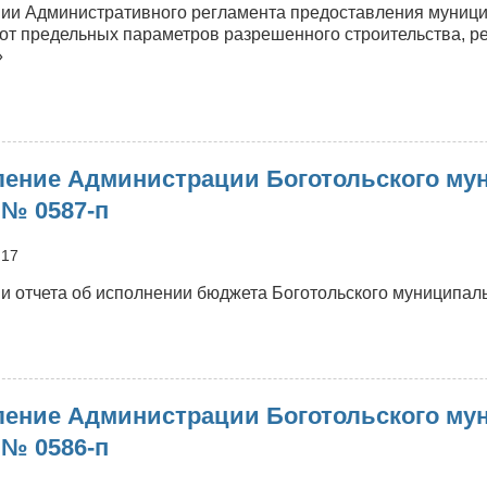
ии Административного регламента предоставления муниц
 от предельных параметров разрешенного строительства, ре
»
о
Постановление
Администрации
ение Администрации Боготольского мун
оготольского
униципального
 № 0587-п
круга
т
:17
8.07.2026
№
и отчета об исполнении бюджета Боготольского муниципальн
588-
п
о
Постановление
Администрации
ение Администрации Боготольского мун
оготольского
униципального
 № 0586-п
круга
т