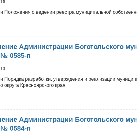
:16
8.07.2026
№
и Положения о ведении реестра муниципальной собственно
587-
п
о
Постановление
Администрации
ение Администрации Боготольского мун
оготольского
униципального
 № 0585-п
круга
т
:13
7.07.2026
№
и Порядка разработки, утверждения и реализации муницип
586-
о округа Красноярского края
п
о
Постановление
Администрации
ение Администрации Боготольского мун
оготольского
униципального
 № 0584-п
круга