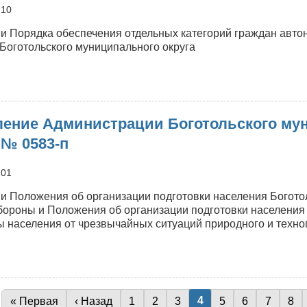
т
:10
7.07.2026
№
и Порядка обеспечения отдельных категорий граждан а
585-
 Боготольского муниципального округа
п
о
Постановление
Администрации
ение Администрации Боготольского мун
оготольского
униципального
 № 0583-п
круга
т
:01
7.07.2026
№
и Положения об организации подготовки населения Боготол
584-
бороны и Положения об организации подготовки населения 
п
ы населения от чрезвычайных ситуаций природного и техно
о
Постановление
Администрации
оготольского
Текущая страница
4
Первая страница
« Первая
Предыдущая страница
‹ Назад
Page
1
Page
2
Page
3
Page
5
Page
6
Page
7
Pa
8