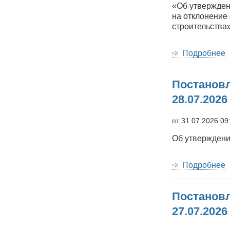
«Об утвержден
на отклонение
строительства
Подробнее
Постановл
Б
м
28.07.2026
о
о
пт 31.07.2026 09
2
Об утверждени
0
Подробнее
Постановл
Б
м
27.07.2026
о
о