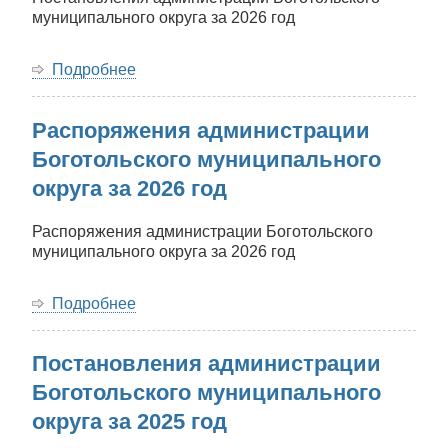
муниципального округа за 2026 год
Подробнее
о
Постановления
администрации
Распоряжения администрации
Боготольского
муниципального
Боготольского муниципального
округа
округа за 2026 год
за
2026
год
Распоряжения администрации Боготольского
муниципального округа за 2026 год
Подробнее
о
Распоряжения
администрации
Постановления администрации
Боготольского
муниципального
Боготольского муниципального
округа
округа за 2025 год
за
2026