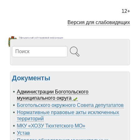
Перейти
к
12+
основному
содержанию
Версия для слабовидящих
Поиск
Документы
Администрации Боготольского
муниципального округа
Боготольского окружного Совета депутататов
Нормативные правовые акты исключенных
территорий
МКУ «ХОЗУ Тюхтетского МО»
Устав