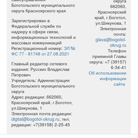
округа
2025
Боготольского муниципального
662060,
округа Красноярского края
год
Красноярский
край, г.Боготол,
Зарегистрирован в
ул.Шикунова, 1
Федеральной службе по
Электронная
надзору в сфере связи,
почта:
информационных технологий и
glava@bogotol-
массовых коммуникаций
okrug.ru
Регистрационный номер:
ЭЛ №
Телефон
ФС 77 - 81748 от 27.08.2021
приемной Главы
округа: +7 (39157)
Главный редактор сетевого
6-34-41
издания: Русских Владислав
Об использовании
Петрович
информации
Учредитель: Администрация
сайта
Боготольского муниципального
округа
Адрес редакции: 662060,
Красноярский край, г.Боготол,
ул.Шикунова, 1
Электронная почта редакции:
digital@bogotol-okrug.ru
, тел.
редакции: +7(39158) 2-25-45