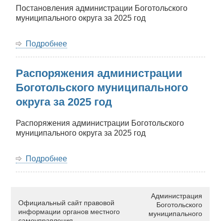
год
Постановления администрации Боготольского
муниципального округа за 2025 год
Подробнее
о
Постановления
администрации
Распоряжения администрации
Боготольского
муниципального
Боготольского муниципального
округа
округа за 2025 год
за
2025
год
Распоряжения администрации Боготольского
муниципального округа за 2025 год
Подробнее
о
Распоряжения
администрации
Боготольского
Администрация
муниципального
Официальный сайт правовой
Боготольского
округа
информации органов местного
муниципального
за
самоуправления