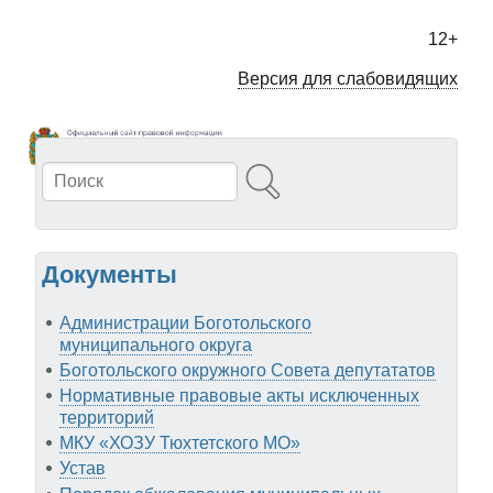
Перейти
к
12+
основному
содержанию
Версия для слабовидящих
Поиск
Документы
Администрации Боготольского
муниципального округа
Боготольского окружного Совета депутататов
Нормативные правовые акты исключенных
территорий
МКУ «ХОЗУ Тюхтетского МО»
Устав