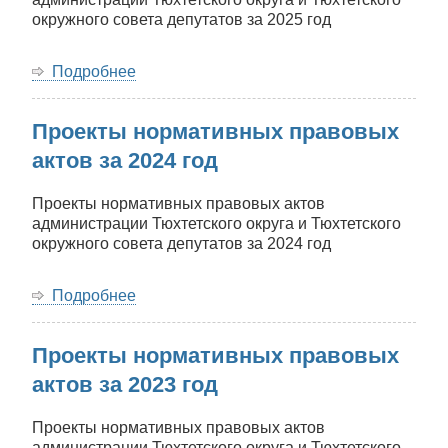
за
окружного совета депутатов за 2025 год
2025
год
Подробнее
о
Проекты
нормативных
Проекты нормативных правовых
правовых
актов
актов за 2024 год
за
2025
Проекты нормативных правовых актов
год
администрации Тюхтетского округа и Тюхтетского
окружного совета депутатов за 2024 год
Подробнее
о
Проекты
нормативных
Проекты нормативных правовых
правовых
актов
актов за 2023 год
за
2024
Проекты нормативных правовых актов
год
администрации Тюхтетского округа и Тюхтетского