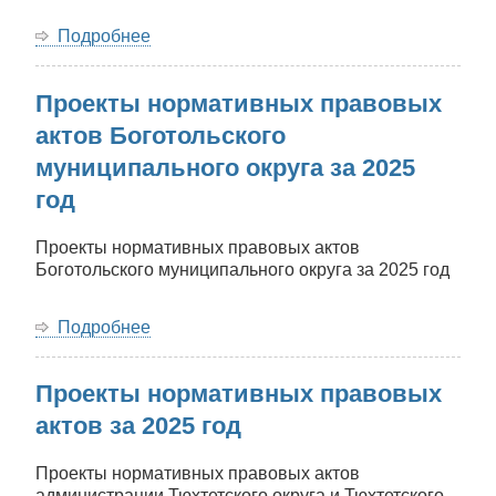
Подробнее
о
Проекты
нормативных
Проекты нормативных правовых
правовых
актов
актов Боготольского
Боготольского
муниципального округа за 2025
муниципального
округа
год
за
2026
Проекты нормативных правовых актов
год
Боготольского муниципального округа за 2025 год
Подробнее
о
Проекты
нормативных
Проекты нормативных правовых
правовых
актов
актов за 2025 год
Боготольского
муниципального
Проекты нормативных правовых актов
округа
администрации Тюхтетского округа и Тюхтетского