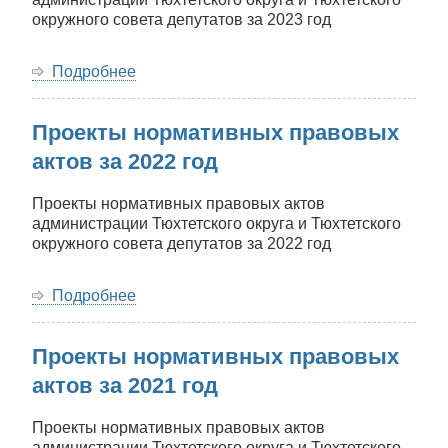
окружного совета депутатов за 2023 год
Подробнее
о
Проекты
нормативных
Проекты нормативных правовых
правовых
актов
актов за 2022 год
за
2023
Проекты нормативных правовых актов
год
администрации Тюхтетского округа и Тюхтетского
окружного совета депутатов за 2022 год
Подробнее
о
Проекты
нормативных
Проекты нормативных правовых
правовых
актов
актов за 2021 год
за
2022
Проекты нормативных правовых актов
год
администрации Тюхтетского округа и Тюхтетского