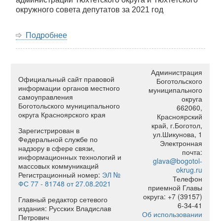
окружного совета депутатов за 2021 год
Подробнее
о
Проекты
нормативных
правовых
Администрация
актов
Официальный сайт правовой
Боготольского
за
информации органов местного
муниципального
2021
самоуправления
округа
год
Боготольского муниципального
662060,
округа Красноярского края
Красноярский
край, г.Боготол,
Зарегистрирован в
ул.Шикунова, 1
Федеральной службе по
Электронная
надзору в сфере связи,
почта:
информационных технологий и
glava@bogotol-
массовых коммуникаций
okrug.ru
Регистрационный номер:
ЭЛ №
Телефон
ФС 77 - 81748 от 27.08.2021
приемной Главы
округа: +7 (39157)
Главный редактор сетевого
6-34-41
издания: Русских Владислав
Об использовании
Петрович