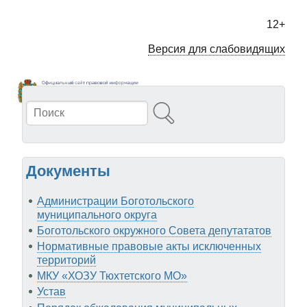
Перейти
к
12+
основному
содержанию
Версия для слабовидящих
Поиск
Документы
Администрации Боготольского
муниципального округа
Боготольского окружного Совета депутататов
Нормативные правовые акты исключенных
территорий
МКУ «ХОЗУ Тюхтетского МО»
Устав