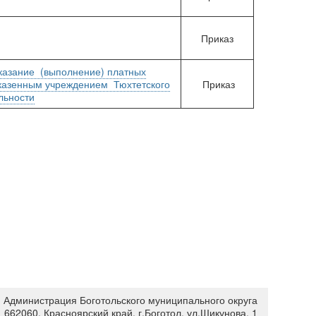
Приказ
оказание (выполнение) платных
 казенным учреждением Тюхтетского
Приказ
льности
Администрация Боготольского муниципального округа
662060, Красноярский край, г.Боготол, ул.Шикунова, 1