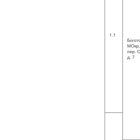
1.1
Богот
МОкр, 
пер. 
д. 7