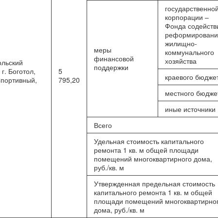
государственно
корпорации –
Фонда содейств
реформирован
жилищно-
меры
коммунального
финансовой
хозяйства
ольский
поддержки
г. Боготол,
5
краевого бюдже
Спортивный,
795,20
местного бюдже
иные источники
Всего
Удельная стоимость капитального
ремонта 1 кв. м общей площади
помещений многоквартирного дома,
руб./кв. м
Утвержденная предельная стоимость
капитального ремонта 1 кв. м общей
площади помещений многоквартирно
дома, руб./кв. м