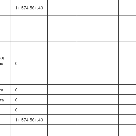
11 574 561,40
й
ия
ию
0
та
0
та
0
0
11 574 561,40