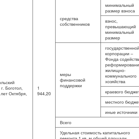
минимальный
размер взноса
средства
взнос,
собственников
превышающий
минимальный
размер
государственно
корпорации –
Фонда содейств
реформирован
жилищно-
меры
коммунального
финансовой
хозяйства
ольский
поддержки
г. Боготол,
1
краевого бюдже
 лет Октября,
944,20
местного бюдже
иные источники
Всего
Удельная стоимость капитального
ремонта 1 кв. м общей площади