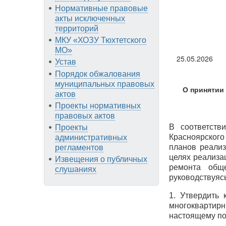
Нормативные правовые
акты исключенных
территорий
МКУ «ХОЗУ Тюхтетского
МО»
25.05.2026
Устав
Порядок обжалования
муниципальных правовых
О принятии
актов
Проекты нормативных
правовых актов
В соответств
Проекты
Красноярског
административных
планов реали
регламентов
целях реализа
Извещения о публичных
ремонта общ
слушаниях
руководствуяс
1. Утвердить
многоквартирн
настоящему по