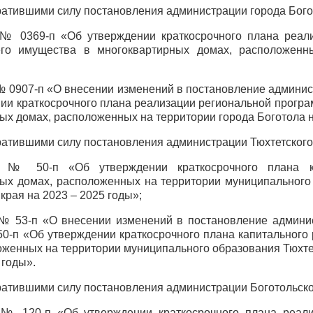
тратившими силу постановления администрации города Бого
2 № 0369-п «Об утверждении краткосрочного плана реал
го имущества в многоквартирных домах, расположенны
 № 0907-п «О внесении изменений в постановление админис
ии краткосрочного плана реализации региональной прогр
ых домах, расположенных на территории города Боготола 
тратившими силу постановления администрации Тюхтетского
22 № 50-п «Об утверждении краткосрочного плана к
ых домах, расположенных на территории муниципального
края на 2023 – 2025 годы»;
 № 53-п «О внесении изменений в постановление админис
50-п «Об утверждении краткосрочного плана капитальног
оженных на территории муниципального образования Тюхте
 годы».
тратившими силу постановления администрации Боготольско
2 № 120-п «Об утверждении краткосрочного плана реал