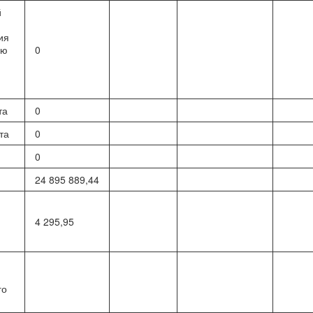
й
ия
ию
0
та
0
та
0
0
24 895 889,44
4 295,95
го