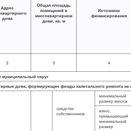
Общая площадь
Адрес
помещений в
Источники
оквартирного
многоквартирном
финансирования
дома
доме, кв. м
2
3
4
й муниципальный округ
тирные дома, формирующие фонды капитального ремонта на 
минимальный
размер взноса
средства
взнос,
собственников
превышающий
минимальный
размер