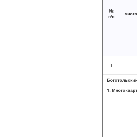
№
мног
п/п
1
Боготольски
1. Многоквар