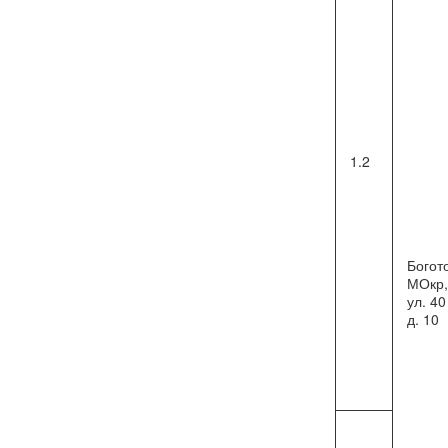
1.2
Богот
МОкр, 
ул. 40
д. 10