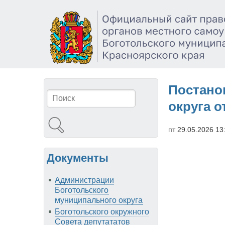
Перейти
к
основному
содержанию
Постано
Поиск
округа о
пт 29.05.2026 13
Документы
Администрации
Боготольского
муниципального округа
Боготольского окружного
Совета депутататов